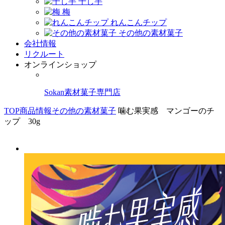
干し芋
梅
れんこんチップ
その他の素材菓子
会社情報
リクルート
オンラインショップ
Sokan素材菓子専門店
TOP
商品情報
その他の素材菓子
噛む果実感 マンゴーのチ
ップ 30g