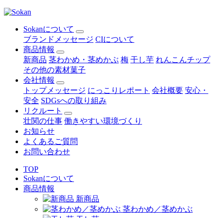
Sokanについて
ブランドメッセージ
CIについて
商品情報
新商品
茎わかめ・茎めかぶ
梅
干し芋
れんこんチップ
その他の素材菓子
会社情報
トップメッセージ
にっこりレポート
会社概要
安心・
安全
SDGsへの取り組み
リクルート
壮関の仕事
働きやすい環境づくり
お知らせ
よくあるご質問
お問い合わせ
TOP
Sokanについて
商品情報
新商品
茎わかめ／茎めかぶ