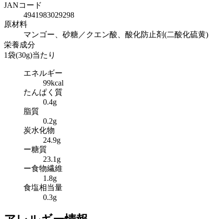
JANコード
4941983029298
原材料
マンゴー、砂糖／クエン酸、酸化防止剤(二酸化硫黄)
栄養成分
1袋(30g)当たり
エネルギー
99kcal
たんぱく質
0.4g
脂質
0.2g
炭水化物
24.9g
ー糖質
23.1g
ー食物繊維
1.8g
食塩相当量
0.3g