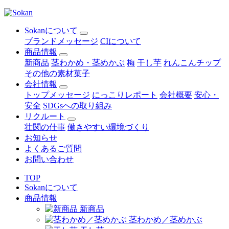
Sokanについて
ブランドメッセージ
CIについて
商品情報
新商品
茎わかめ・茎めかぶ
梅
干し芋
れんこんチップ
その他の素材菓子
会社情報
トップメッセージ
にっこりレポート
会社概要
安心・
安全
SDGsへの取り組み
リクルート
壮関の仕事
働きやすい環境づくり
お知らせ
よくあるご質問
お問い合わせ
TOP
Sokanについて
商品情報
新商品
茎わかめ／茎めかぶ