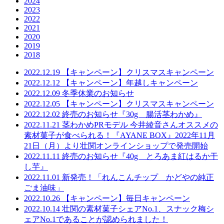
2024
2023
2022
2021
2020
2019
2018
2022.12.19
【キャンペーン】クリスマスキャンペーン
2022.12.12
【キャンペーン】年越しキャンペーン
2022.12.09
冬季休業のお知らせ
2022.12.05
【キャンペーン】クリスマスキャンペーン
2022.12.02
終売のお知らせ『30g 腸活茎わかめ』
2022.11.21
茎わかめPRモデル 今井綾⾳さんオススメの
素材菓⼦が⾷べられる！『AYANE BOX』2022年11⽉
21⽇（⽉）より壮関オンラインショップで発売開始
2022.11.11
終売のお知らせ『40g とろあま紅はるか干
し芋』
2022.11.01
新発売！「れんこんチップ かどやの純正
ごま油味」
2022.10.26
【キャンペーン】毎日キャンペーン
2022.10.14
壮関の素材菓子シェアNo.1、スナック梅シ
ェアNo.1であることが認められました！