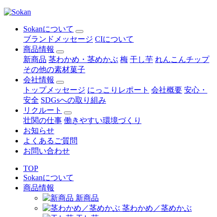
Sokanについて
ブランドメッセージ
CIについて
商品情報
新商品
茎わかめ・茎めかぶ
梅
干し芋
れんこんチップ
その他の素材菓子
会社情報
トップメッセージ
にっこりレポート
会社概要
安心・
安全
SDGsへの取り組み
リクルート
壮関の仕事
働きやすい環境づくり
お知らせ
よくあるご質問
お問い合わせ
TOP
Sokanについて
商品情報
新商品
茎わかめ／茎めかぶ